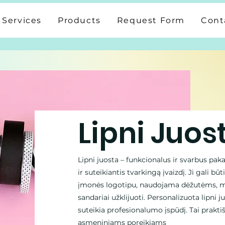
Services
Products
Request Form
Cont
Lipni Juos
Lipni juosta – funkcionalus ir svarbus pa
ir suteikiantis tvarkingą įvaizdį. Ji gali būt
įmonės logotipu, naudojama dėžutėms, m
sandariai užklijuoti. Personalizuota lipni ju
suteikia profesionalumo įspūdį. Tai prakti
asmeniniams poreikiams