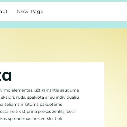
act
New Page
ta
kavimo elementas, užtikrinantis saugumą
i skaidri, ruda, spalvota ar su individualiu
aišeliams ir kitoms pakuotėms
osta ne tik stiprina prekės ženklą, bet ir
škas sprendimas tiek verslo, tiek